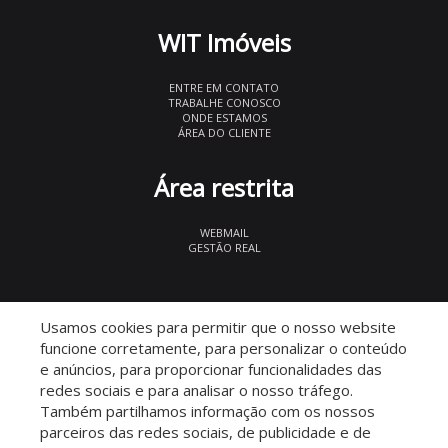
WIT Imóveis
ENTRE EM CONTATO
TRABALHE CONOSCO
ONDE ESTAMOS
ÁREA DO CLIENTE
Área restrita
WEBMAIL
GESTÃO REAL
© 2026 WIT Imóveis
- CRECI 27847
Usamos cookies para permitir que o nosso website
funcione corretamente, para personalizar o conteúdo
e anúncios, para proporcionar funcionalidades das
redes sociais e para analisar o nosso tráfego.
Também partilhamos informação com os nossos
parceiros das redes sociais, de publicidade e de