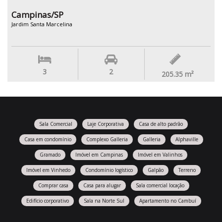
Campinas/SP
Jardim Santa Marcelina
3
2
205.35
m²
Sala Comercial
Laje Corporativa
Casa de alto padrão
Casa em condomínio
Complexo Galleria
Galleria
Alphaville
Gramado
Imóvel em Campinas
Imóvel em Valinhos
Imóvel em Vinhedo
Condomínio logístico
Galpão
Terreno
Comprar casa
Casa para alugar
Sala comercial locação
Edifício corporativo
Sala na Norte Sul
Apartamento no Cambuí