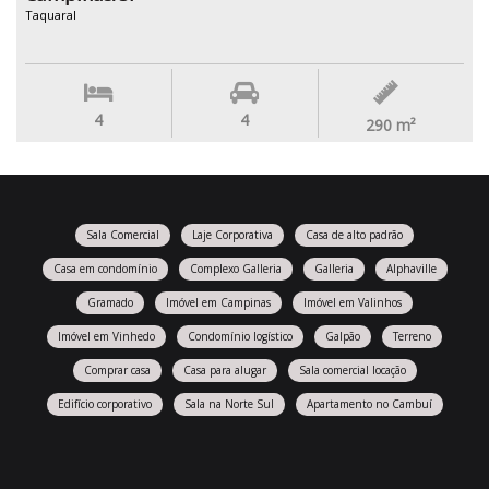
Taquaral
4
4
290
m²
Sala Comercial
Laje Corporativa
Casa de alto padrão
Casa em condomínio
Complexo Galleria
Galleria
Alphaville
Gramado
Imóvel em Campinas
Imóvel em Valinhos
Imóvel em Vinhedo
Condomínio logístico
Galpão
Terreno
Comprar casa
Casa para alugar
Sala comercial locação
Edifício corporativo
Sala na Norte Sul
Apartamento no Cambuí