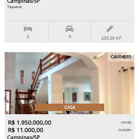
Campinas/SP
Taquaral
3
4
233.29
m²
CA004095
CASA
R$ 1.950.000,00
venda
R$ 11.000,00
locação
Campinas/SP