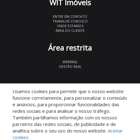
WIT Imóveis
ENTRE EM CONTATO
TRABALHE CONOSCO
ONDE ESTAMOS
ÁREA DO CLIENTE
Área restrita
WEBMAIL
GESTÃO REAL
© 2026 WIT Imóveis
- CRECI 27847
Usamos cookies para permitir que o nosso website
funcione corretamente, para personalizar o conteúdo
e anúncios, para proporcionar funcionalidades das
redes sociais e para analisar o nosso tráfego.
Também partilhamos informação com os nossos
parceiros das redes sociais, de publicidade e de
Descomplicado por:
analítica sobre o seu uso do nosso website.
Aceitar
cookies