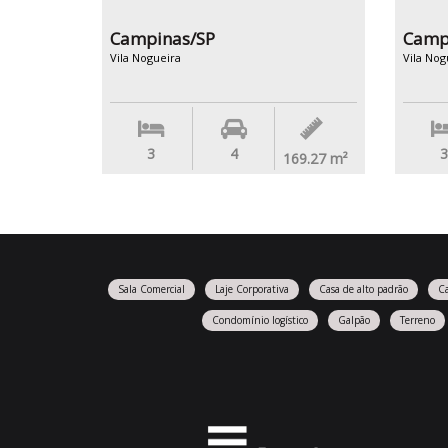
Campinas/SP
Camp
Vila Nogueira
Vila Nog
3
4
3
169.27
m²
Sala Comercial
Laje Corporativa
Casa de alto padrão
C
Condomínio logístico
Galpão
Terreno