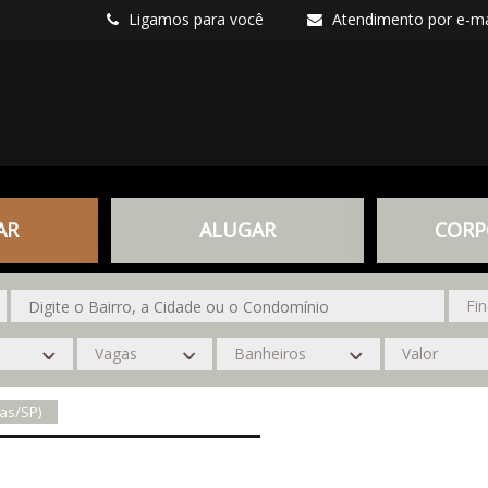
Ligamos para você
Atendimento por e-ma
AR
ALUGAR
CORP
as/SP)