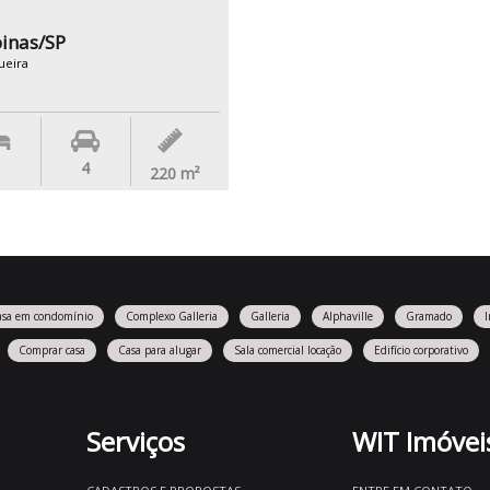
inas/SP
ueira
4
220
m²
asa em condomínio
Complexo Galleria
Galleria
Alphaville
Gramado
Comprar casa
Casa para alugar
Sala comercial locação
Edifício corporativo
Serviços
WIT Imóvei