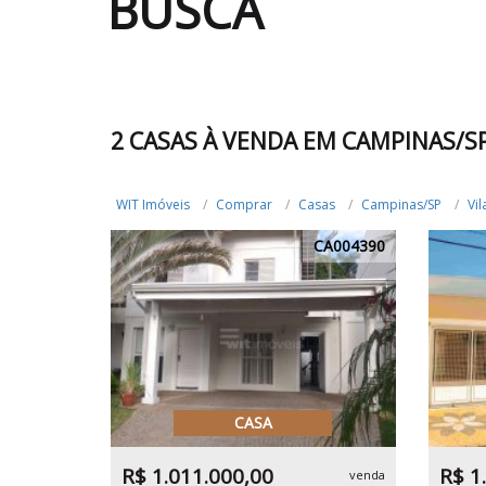
BUSCA
2 CASAS À VENDA EM CAMPINAS/S
WIT Imóveis
Comprar
Casas
Campinas/SP
Vi
CA004390
CASA
R$ 1.011.000,00
R$ 1
venda