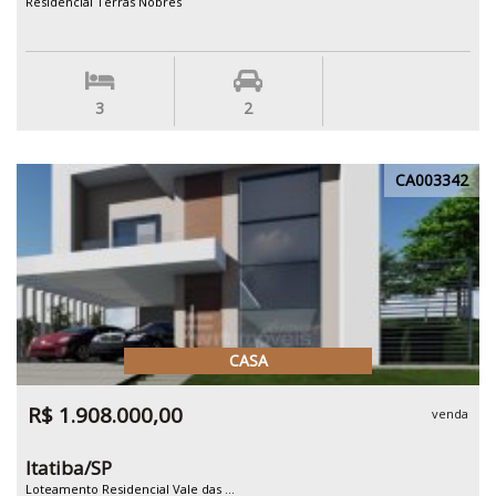
Residencial Terras Nobres
3
2
CA003342
CASA
R$ 1.908.000,00
venda
Itatiba/SP
Loteamento Residencial Vale das ...