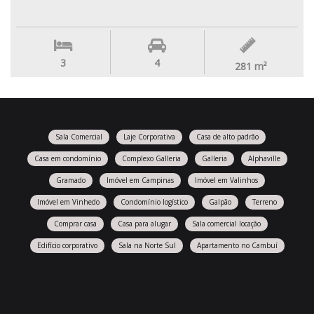
3
4
281
m²
Sala Comercial
Laje Corporativa
Casa de alto padrão
Casa em condomínio
Complexo Galleria
Galleria
Alphaville
Gramado
Imóvel em Campinas
Imóvel em Valinhos
Imóvel em Vinhedo
Condomínio logístico
Galpão
Terreno
Comprar casa
Casa para alugar
Sala comercial locação
Edifício corporativo
Sala na Norte Sul
Apartamento no Cambuí