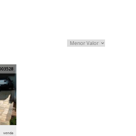
003528
venda