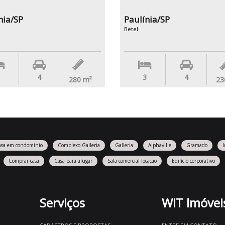
nia/SP
Paulínia/SP
Betel
4
3
4
280
m²
23
asa em condomínio
Complexo Galleria
Galleria
Alphaville
Gramado
Comprar casa
Casa para alugar
Sala comercial locação
Edifício corporativo
Serviços
WIT Imóvei