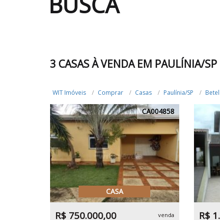
BUSCA
3 CASAS À VENDA EM PAULÍNIA/SP
WIT Imóveis
Comprar
Casas
Paulínia/SP
Betel
CA004858
CASA
R$ 750.000,00
R$ 1
venda