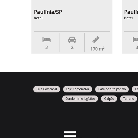
Paulínia/SP
Paulí
Betel
Betel
3
2
3
170
m²
Sala Comercial
Laje Corporativa
Casa de alto padrão
C
Condomínio logístico
Galpão
Terreno