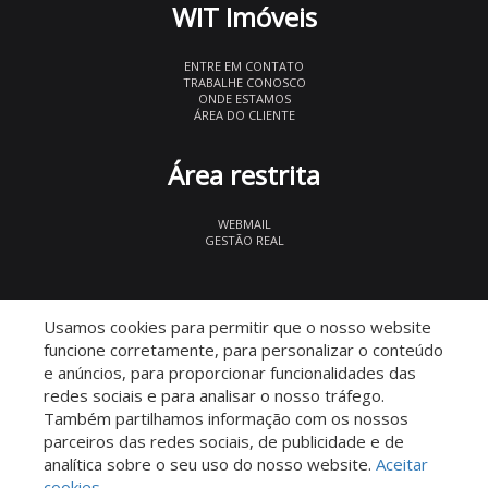
WIT Imóveis
ENTRE EM CONTATO
TRABALHE CONOSCO
ONDE ESTAMOS
ÁREA DO CLIENTE
Área restrita
WEBMAIL
GESTÃO REAL
© 2026 WIT Imóveis
- CRECI 27847
Usamos cookies para permitir que o nosso website
funcione corretamente, para personalizar o conteúdo
e anúncios, para proporcionar funcionalidades das
redes sociais e para analisar o nosso tráfego.
Também partilhamos informação com os nossos
parceiros das redes sociais, de publicidade e de
Descomplicado por:
analítica sobre o seu uso do nosso website.
Aceitar
cookies