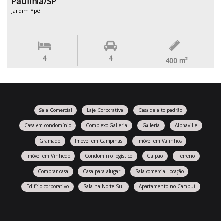
Paulínia/SP
Jardim Ypê
4
4
400
m²
Sala Comercial
Laje Corporativa
Casa de alto padrão
Casa em condomínio
Complexo Galleria
Galleria
Alphaville
Gramado
Imóvel em Campinas
Imóvel em Valinhos
Imóvel em Vinhedo
Condomínio logístico
Galpão
Terreno
Comprar casa
Casa para alugar
Sala comercial locação
Edifício corporativo
Sala na Norte Sul
Apartamento no Cambuí