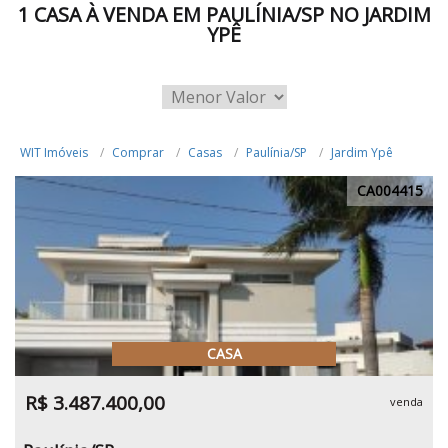
1 CASA À VENDA EM PAULÍNIA/SP NO JARDIM
YPÊ
WIT Imóveis
Comprar
Casas
Paulínia/SP
Jardim Ypê
CA004415
CASA
R$ 3.487.400,00
venda