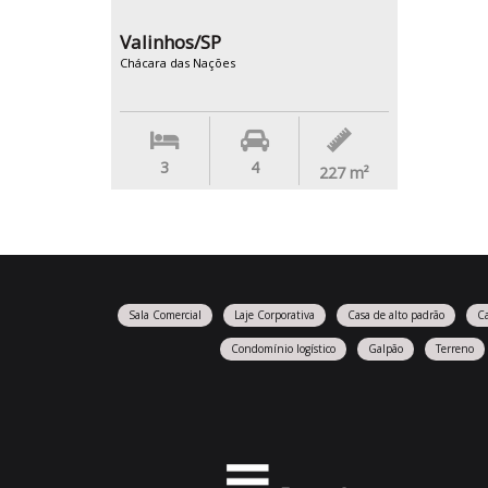
Valinhos/SP
Chácara das Nações
3
4
227
m²
Sala Comercial
Laje Corporativa
Casa de alto padrão
C
Condomínio logístico
Galpão
Terreno