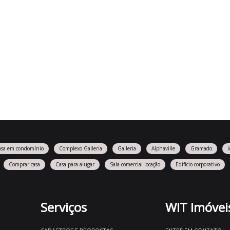
asa em condomínio
Complexo Galleria
Galleria
Alphaville
Gramado
Comprar casa
Casa para alugar
Sala comercial locação
Edifício corporativo
Serviços
WIT Imóvei