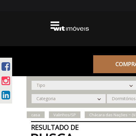
COMPR
casa
Valinhos/SP
Chácara das Nações ~ (V
RESULTADO DE