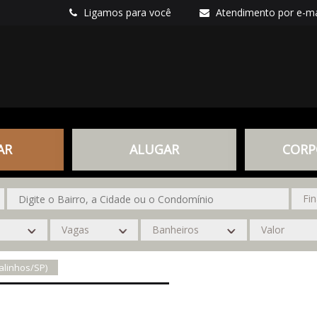
Ligamos para você
Atendimento por e-ma
AR
ALUGAR
CORP
alinhos/SP)