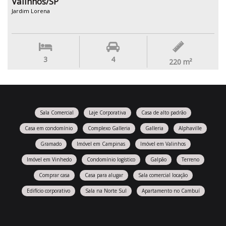
Valinhos/SP
Jardim Lorena
3
4
220
m²
Sala Comercial
Laje Corporativa
Casa de alto padrão
Casa em condomínio
Complexo Galleria
Galleria
Alphaville
Gramado
Imóvel em Campinas
Imóvel em Valinhos
Imóvel em Vinhedo
Condomínio logístico
Galpão
Terreno
Comprar casa
Casa para alugar
Sala comercial locação
Edifício corporativo
Sala na Norte Sul
Apartamento no Cambuí