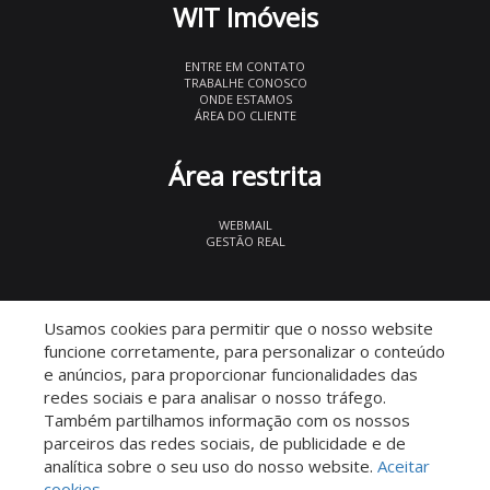
WIT Imóveis
ENTRE EM CONTATO
TRABALHE CONOSCO
ONDE ESTAMOS
ÁREA DO CLIENTE
Área restrita
WEBMAIL
GESTÃO REAL
© 2026 WIT Imóveis
- CRECI 27847
Usamos cookies para permitir que o nosso website
funcione corretamente, para personalizar o conteúdo
e anúncios, para proporcionar funcionalidades das
redes sociais e para analisar o nosso tráfego.
Também partilhamos informação com os nossos
parceiros das redes sociais, de publicidade e de
Descomplicado por:
analítica sobre o seu uso do nosso website.
Aceitar
cookies