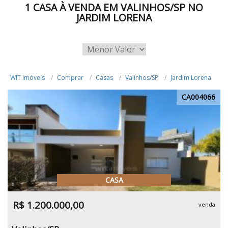
1 CASA À VENDA EM VALINHOS/SP NO
JARDIM LORENA
WIT Imóveis
Comprar
Casas
Valinhos/SP
Jardim Lorena
CA004066
CASA
R$ 1.200.000,00
venda