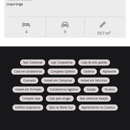
Joapiranga
4
9
557
m²
Sala Comercial
Laje Corporativa
Casa de alto padrão
Casa em condomínio
Complexo Galleria
Galleria
Alphaville
Gramado
Imóvel em Campinas
Imóvel em Valinhos
Imóvel em Vinhedo
Condomínio logístico
Galpão
Terreno
Comprar casa
Casa para alugar
Sala comercial locação
Edifício corporativo
Sala na Norte Sul
Apartamento no Cambuí