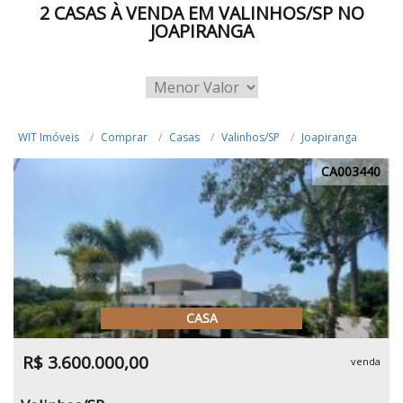
2 CASAS À VENDA EM VALINHOS/SP NO
JOAPIRANGA
WIT Imóveis
Comprar
Casas
Valinhos/SP
Joapiranga
CA003440
CASA
R$ 3.600.000,00
venda