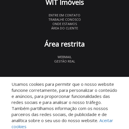
WIT Imóveis
ENTRE EM CONTATO
TRABALHE CONOSCO
ONDE ESTAMOS
ÁREA DO CLIENTE
Área restrita
WEBMAIL
GESTÃO REAL
© 2026 WIT Imóveis
- CRECI 27847
Usamos cookies para permitir que o nosso website
funcione corretamente, para personalizar o conteúdo
e anúncios, para proporcionar funcionalidades das
redes sociais e para analisar o nosso tráfego.
Também partilhamos informação com os nossos
parceiros das redes sociais, de publicidade e de
Descomplicado por:
analítica sobre o seu uso do nosso website.
Aceitar
cookies