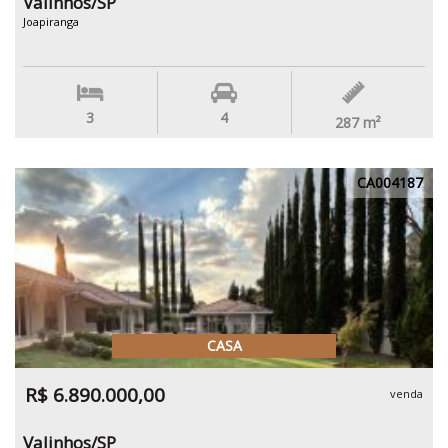
Valinhos/SP
Joapiranga
3
4
287
m²
CA004187
CASA
R$ 6.890.000,00
venda
Valinhos/SP