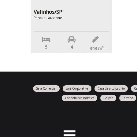
Valinhos/SP
Parque Lausanne
5
4
343
m²
Sala Comercial
Laje Corporativa
Casa de alto padrão
C
Condomínio logístico
Galpão
Terreno