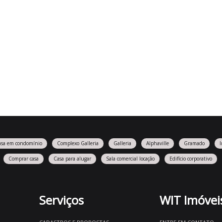
asa em condomínio
Complexo Galleria
Galleria
Alphaville
Gramado
Comprar casa
Casa para alugar
Sala comercial locação
Edifício corporativo
Serviços
WIT Imóvei