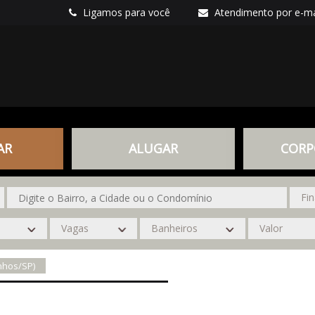
Ligamos para você
Atendimento por e-ma
AR
ALUGAR
CORP
nhos/SP)