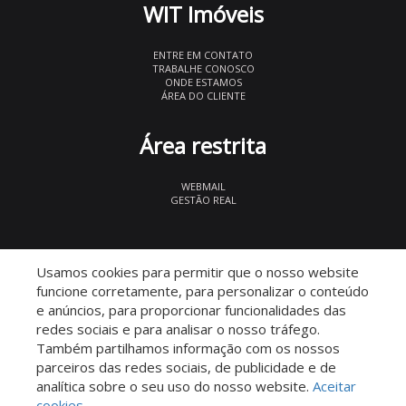
WIT Imóveis
ENTRE EM CONTATO
TRABALHE CONOSCO
ONDE ESTAMOS
ÁREA DO CLIENTE
Área restrita
WEBMAIL
GESTÃO REAL
© 2026 WIT Imóveis
- CRECI 27847
Usamos cookies para permitir que o nosso website
funcione corretamente, para personalizar o conteúdo
e anúncios, para proporcionar funcionalidades das
redes sociais e para analisar o nosso tráfego.
Também partilhamos informação com os nossos
parceiros das redes sociais, de publicidade e de
Descomplicado por:
analítica sobre o seu uso do nosso website.
Aceitar
cookies