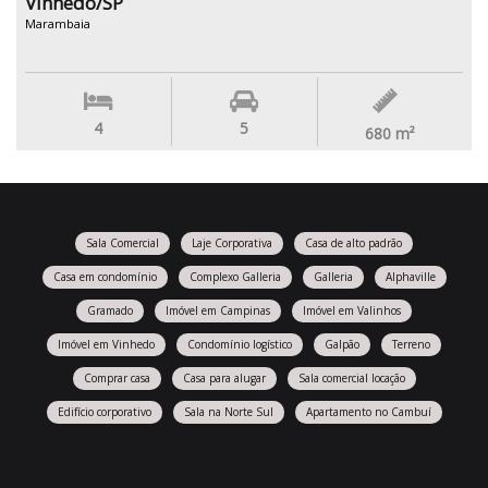
Vinhedo/SP
Marambaia
4
5
680
m²
Sala Comercial
Laje Corporativa
Casa de alto padrão
Casa em condomínio
Complexo Galleria
Galleria
Alphaville
Gramado
Imóvel em Campinas
Imóvel em Valinhos
Imóvel em Vinhedo
Condomínio logístico
Galpão
Terreno
Comprar casa
Casa para alugar
Sala comercial locação
Edifício corporativo
Sala na Norte Sul
Apartamento no Cambuí