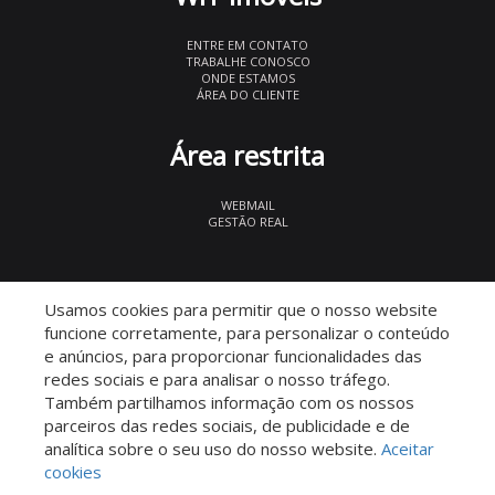
ENTRE EM CONTATO
TRABALHE CONOSCO
ONDE ESTAMOS
ÁREA DO CLIENTE
Área restrita
WEBMAIL
GESTÃO REAL
© 2026 WIT Imóveis
- CRECI 27847
Usamos cookies para permitir que o nosso website
funcione corretamente, para personalizar o conteúdo
e anúncios, para proporcionar funcionalidades das
redes sociais e para analisar o nosso tráfego.
Também partilhamos informação com os nossos
parceiros das redes sociais, de publicidade e de
Descomplicado por:
analítica sobre o seu uso do nosso website.
Aceitar
cookies