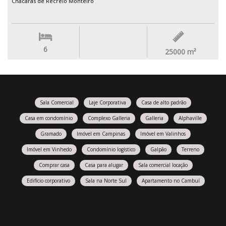
Chácaras de Recreio Monteiro
6
25000
m²
Sala Comercial
Laje Corporativa
Casa de alto padrão
Casa em condomínio
Complexo Galleria
Galleria
Alphaville
Gramado
Imóvel em Campinas
Imóvel em Valinhos
Imóvel em Vinhedo
Condomínio logístico
Galpão
Terreno
Comprar casa
Casa para alugar
Sala comercial locação
Edifício corporativo
Sala na Norte Sul
Apartamento no Cambuí