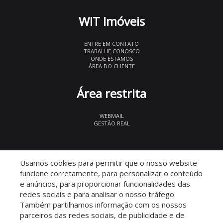
WIT Imóveis
ENTRE EM CONTATO
TRABALHE CONOSCO
ONDE ESTAMOS
ÁREA DO CLIENTE
Área restrita
WEBMAIL
GESTÃO REAL
© 2026 WIT Imóveis
- CRECI 27847
Usamos cookies para permitir que o nosso website
funcione corretamente, para personalizar o conteúdo
e anúncios, para proporcionar funcionalidades das
redes sociais e para analisar o nosso tráfego.
Também partilhamos informação com os nossos
parceiros das redes sociais, de publicidade e de