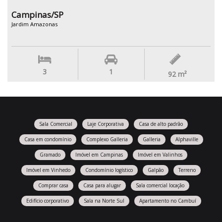
Campinas/SP
Jardim Amazonas
3
1
92
m²
Sala Comercial
Laje Corporativa
Casa de alto padrão
Casa em condomínio
Complexo Galleria
Galleria
Alphaville
Gramado
Imóvel em Campinas
Imóvel em Valinhos
Imóvel em Vinhedo
Condomínio logístico
Galpão
Terreno
Comprar casa
Casa para alugar
Sala comercial locação
Edifício corporativo
Sala na Norte Sul
Apartamento no Cambuí