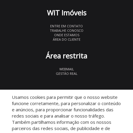
WIT Imóveis
ENTRE EM CONTATO
TRABALHE CONOSCO
ONDE ESTAMOS
ÁREA DO CLIENTE
Área restrita
WEBMAIL
GESTÃO REAL
© 2026 WIT Imóveis
- CRECI 27847
Usamos cookies para permitir que o nosso website
funcione corretamente, para personalizar o conteúdo
e anúncios, para proporcionar funcionalidades das
redes sociais e para analisar o nosso tráfego.
Também partilhamos informação com os nossos
parceiros das redes sociais, de publicidade e de