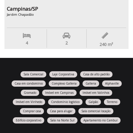
Campinas/SP
Jardim Chapadão
4
2
240
m²
Sala Comercial
Laje Corporativa
Casa de alto padrão
Casa em condomínio
Complexo Galleria
Galleria
Alphaville
Gramado
Imóvel em Campinas
Imóvel em Valinhos
Imóvel em Vinhedo
Condomínio logístico
Galpão
Terreno
Comprar casa
Casa para alugar
Sala comercial locação
Edifício corporativo
Sala na Norte Sul
Apartamento no Cambuí