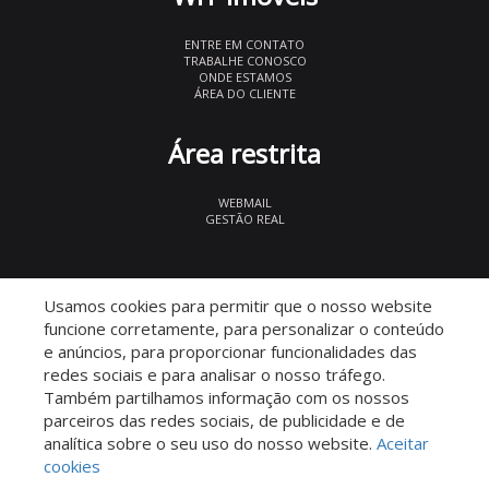
ENTRE EM CONTATO
TRABALHE CONOSCO
ONDE ESTAMOS
ÁREA DO CLIENTE
Área restrita
WEBMAIL
GESTÃO REAL
© 2026 WIT Imóveis
- CRECI 27847
Usamos cookies para permitir que o nosso website
funcione corretamente, para personalizar o conteúdo
e anúncios, para proporcionar funcionalidades das
redes sociais e para analisar o nosso tráfego.
Também partilhamos informação com os nossos
parceiros das redes sociais, de publicidade e de
Descomplicado por:
analítica sobre o seu uso do nosso website.
Aceitar
cookies