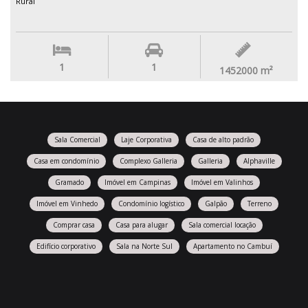
Rural
1
1
1452000
m²
Sala Comercial
Laje Corporativa
Casa de alto padrão
Casa em condomínio
Complexo Galleria
Galleria
Alphaville
Gramado
Imóvel em Campinas
Imóvel em Valinhos
Imóvel em Vinhedo
Condomínio logístico
Galpão
Terreno
Comprar casa
Casa para alugar
Sala comercial locação
Edifício corporativo
Sala na Norte Sul
Apartamento no Cambuí