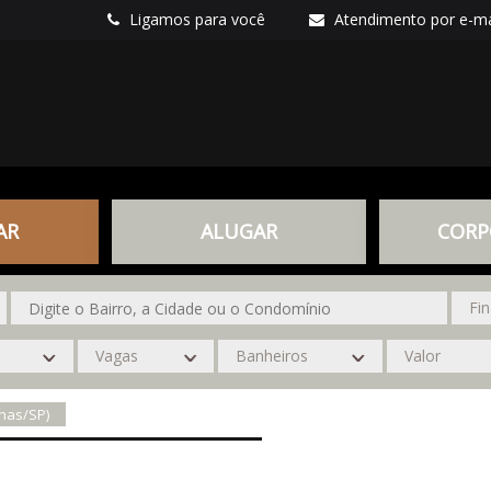
Ligamos para você
Atendimento por e-ma
AR
ALUGAR
CORP
nas/SP)