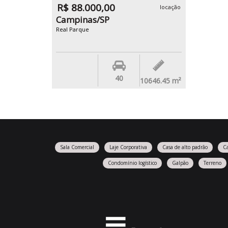
R$ 88.000,00
locação
Campinas/SP
Real Parque
40
10646.45
m²
Sala Comercial
Laje Corporativa
Casa de alto padrão
C
Condomínio logístico
Galpão
Terreno