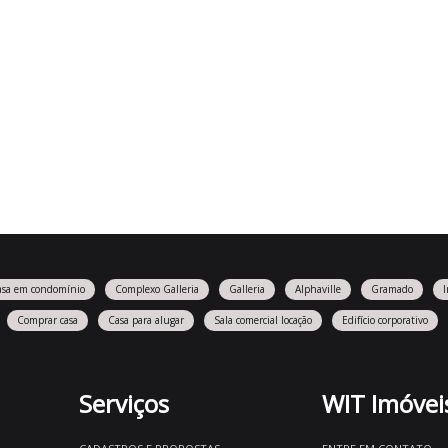
asa em condomínio
Complexo Galleria
Galleria
Alphaville
Gramado
Comprar casa
Casa para alugar
Sala comercial locação
Edifício corporativo
Serviços
WIT Imóvei