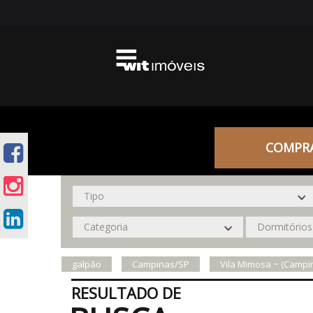
COMPR
galpão
Campinas/SP
Vila Mimosa ~ (Campi
RESULTADO DE