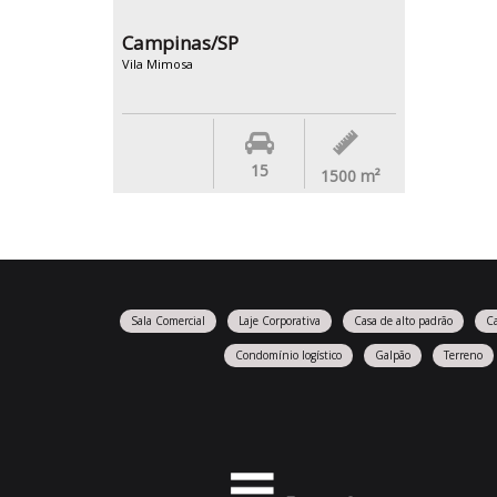
Campinas/SP
Vila Mimosa
15
1500
m²
Sala Comercial
Laje Corporativa
Casa de alto padrão
C
Condomínio logístico
Galpão
Terreno