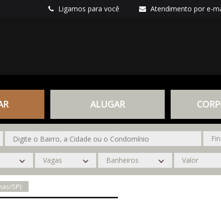
Ligamos para você
Atendimento por e-ma
AR
ALUGAR
CORP
nas/SP)