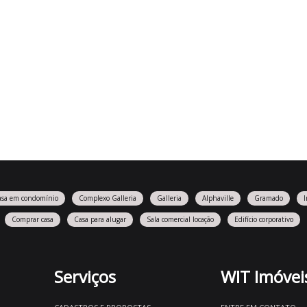
asa em condomínio
Complexo Galleria
Galleria
Alphaville
Gramado
Comprar casa
Casa para alugar
Sala comercial locação
Edifício corporativo
Serviços
WIT Imóvei