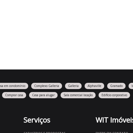
asa em condomínio
Complexo Galleria
Galleria
Alphaville
Gramado
Comprar casa
Casa para alugar
Sala comercial locação
Edifício corporativo
Serviços
WIT Imóvei