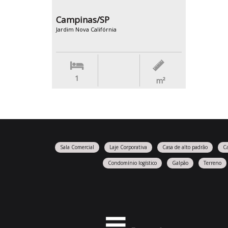
Campinas/SP
Jardim Nova Califórnia
1
m²
Sala Comercial
Laje Corporativa
Casa de alto padrão
C
Condomínio logístico
Galpão
Terreno