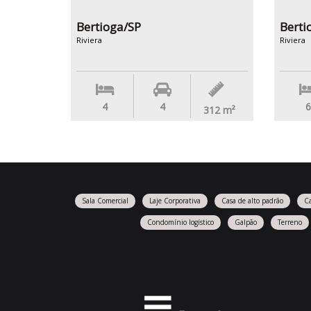
Bertioga/SP
Berti
Riviera
Riviera
4
4
6
312
m²
Sala Comercial
Laje Corporativa
Casa de alto padrão
C
Condomínio logístico
Galpão
Terreno