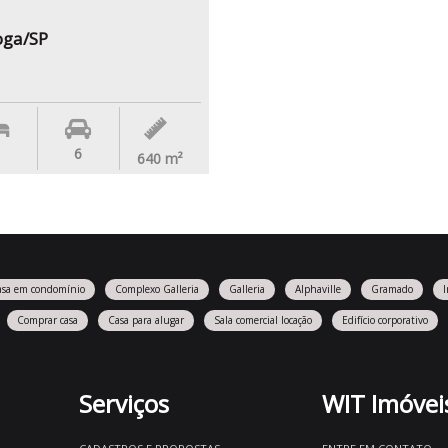
oga/SP
6
640
m²
asa em condomínio
Complexo Galleria
Galleria
Alphaville
Gramado
Comprar casa
Casa para alugar
Sala comercial locação
Edifício corporativo
Serviços
WIT Imóvei