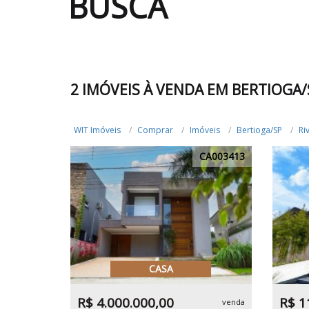
BUSCA
2 IMÓVEIS À VENDA EM BERTIOGA/
WIT Imóveis
Comprar
Imóveis
Bertioga/SP
Ri
CA003413
CASA
R$ 4.000.000,00
R$ 1
venda