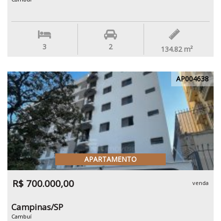
3
2
134.82
m²
AP004638
APARTAMENTO
R$ 700.000,00
venda
Campinas/SP
Cambuí