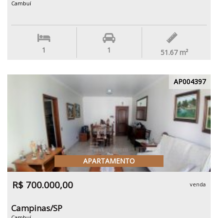
Cambuí
1
1
51.67
m²
AP004397
APARTAMENTO
R$ 700.000,00
venda
Campinas/SP
Cambuí