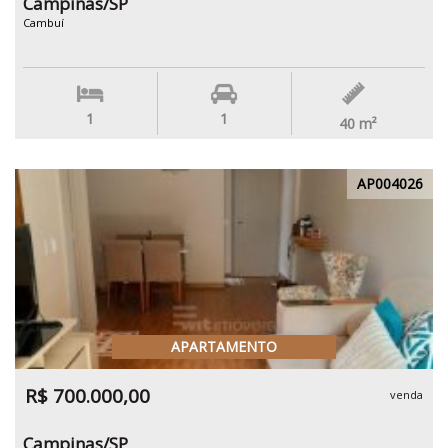
Campinas/SP
Cambuí
1
1
40
m²
AP004026
APARTAMENTO
R$ 700.000,00
venda
Campinas/SP