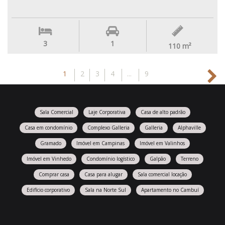
3
1
110
m²
1
2
3
4
...
9
Sala Comercial
Laje Corporativa
Casa de alto padrão
Casa em condomínio
Complexo Galleria
Galleria
Alphaville
Gramado
Imóvel em Campinas
Imóvel em Valinhos
Imóvel em Vinhedo
Condomínio logístico
Galpão
Terreno
Comprar casa
Casa para alugar
Sala comercial locação
Edifício corporativo
Sala na Norte Sul
Apartamento no Cambuí