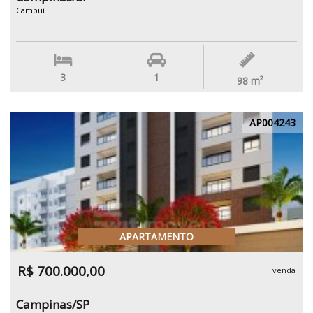
Cambuí
3
1
98
m²
AP004243
APARTAMENTO
R$ 700.000,00
venda
Campinas/SP