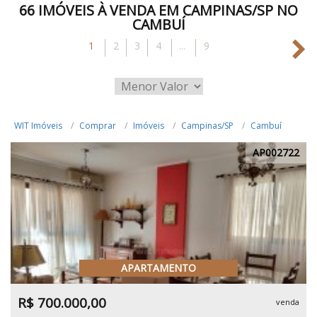
66 IMÓVEIS À VENDA EM CAMPINAS/SP NO
CAMBUÍ
1
2
3
4
...
9
WIT Imóveis
Comprar
Imóveis
Campinas/SP
Cambuí
AP002722
APARTAMENTO
R$ 700.000,00
venda