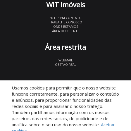
WIT Imóveis
ENTRE EM CONTATO
TRABALHE CONOSCO
ONDE ESTAMOS
ÁREA DO CLIENTE
Área restrita
WEBMAIL
GESTÃO REAL
© 2026 WIT Imóveis
- CRECI 27847
Usamos cookies para permitir que o nosso website
funcione corretamente, para personalizar o conteúdo
e anúncios, para proporcionar funcionalidades das
redes sociais e para analisar o nosso tráfego.
Também partilhamos informação com os nossos
parceiros das redes sociais, de publicidade e de
Descomplicado por:
analítica sobre o seu uso do nosso website.
Aceitar
cookies