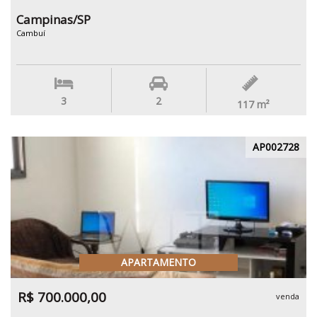
Campinas/SP
Cambuí
3
2
117
m²
AP002728
APARTAMENTO
R$ 700.000,00
venda