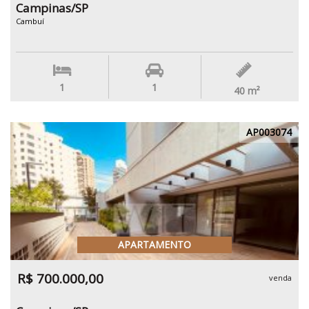
Campinas/SP
Cambuí
1
1
40
m²
AP003074
APARTAMENTO
R$ 700.000,00
venda