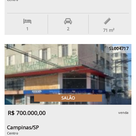
1
2
71
m²
SL004717
SALÃO
R$ 700.000,00
venda
Campinas/SP
Centro