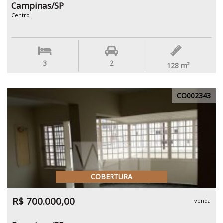
Campinas/SP
Centro
3
2
128
m²
CO002343
COBERTURA
R$ 700.000,00
venda