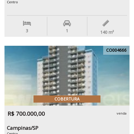
Centro
3
1
140
m²
CO004666
COBERTURA
R$ 700.000,00
venda
Campinas/SP
Centro