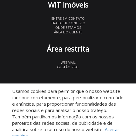
WIT Imóveis
ENTRE EM CONTATO
TRABALHE CONOSCO
ONDE ESTAMOS
ÁREA DO CLIENTE
Área restrita
WEBMAIL
GESTÃO REAL
© 2026 WIT Imóveis
- CRECI 27847
Usamos cookies para permitir que o nosso website
funcione corretamente, para personalizar o conteúdo
e anúncios, para proporcionar funcionalidades das
redes sociais e para analisar o nosso tráfego.
Também partilhamos informação com os nossos
parceiros das redes sociais, de publicidade e de
Descomplicado por:
analítica sobre o seu uso do nosso website.
Aceitar
cookies