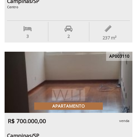
Campinas/SP
Centro
3
2
237
m²
AP003110
APARTAMENTO
R$ 700.000,00
venda
Campinas/SP