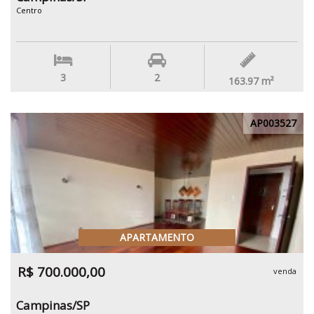
Centro
3
2
163.97
m²
AP003527
APARTAMENTO
R$ 700.000,00
venda
Campinas/SP