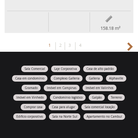
158.18
m²
1
2
3
4
Sala Comercial
Laje Corporativa
Casa de alto padrão
Casa em condomínio
Complexo Galleria
Galleria
Alphaville
Gramado
Imóvel em Campinas
Imóvel em Valinhos
Imóvel em Vinhedo
Condomínio logístico
Galpão
Terreno
Comprar casa
Casa para alugar
Sala comercial locação
Edifício corporativo
Sala na Norte Sul
Apartamento no Cambuí