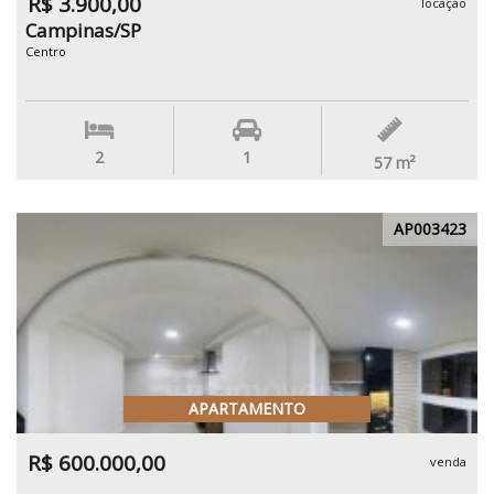
R$ 3.900,00
locação
Campinas/SP
Centro
2
1
57
m²
AP003423
APARTAMENTO
R$ 600.000,00
venda