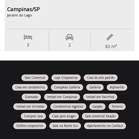
Campinas/SP
Jardim do Lago
3
2
82
m²
Sala Comercial
Laje Corporativa
Casa de alto padrão
Casa em condomínio
Complexo Galleria
Galleria
Alphaville
Gramado
Imóvel em Campinas
Imóvel em Valinhos
Imóvel em Vinhedo
Condomínio logístico
Galpão
Terreno
Comprar casa
Casa para alugar
Sala comercial locação
Edifício corporativo
Sala na Norte Sul
Apartamento no Cambuí