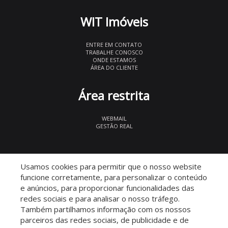
WIT Imóveis
ENTRE EM CONTATO
TRABALHE CONOSCO
ONDE ESTAMOS
ÁREA DO CLIENTE
Área restrita
WEBMAIL
GESTÃO REAL
© 2026 WIT Imóveis
- CRECI 27847
Usamos cookies para permitir que o nosso website
funcione corretamente, para personalizar o conteúdo
e anúncios, para proporcionar funcionalidades das
redes sociais e para analisar o nosso tráfego.
Também partilhamos informação com os nossos
parceiros das redes sociais, de publicidade e de