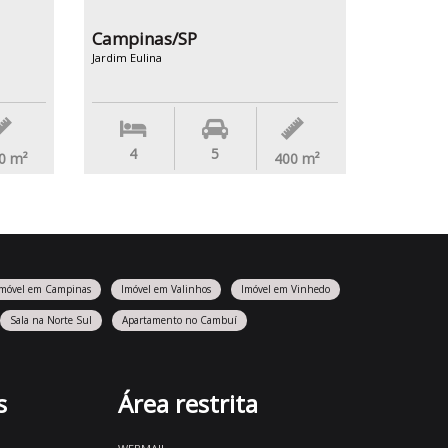
Campinas/SP
Jardim Eulina
4
5
0
m²
400
m²
Imóvel em Campinas
Imóvel em Valinhos
Imóvel em Vinhedo
Sala na Norte Sul
Apartamento no Cambuí
s
Área restrita