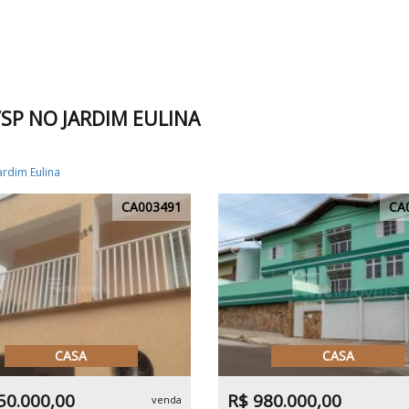
SP NO JARDIM EULINA
ardim Eulina
CA003491
CA
CASA
CASA
50.000,00
R$ 980.000,00
venda