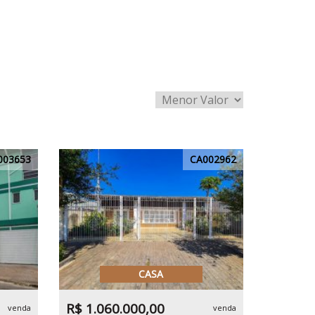
003653
CA002962
CASA
R$ 1.060.000,00
venda
venda