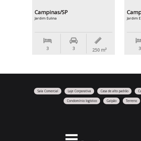
Campinas/SP
Camp
Jardim Eulina
Jardim E
3
3
3
250
m²
Sala Comercial
Laje Corporativa
Casa de alto padrão
C
Condomínio logístico
Galpão
Terreno