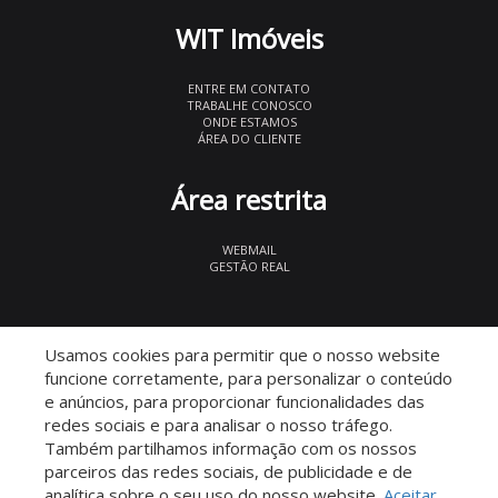
WIT Imóveis
ENTRE EM CONTATO
TRABALHE CONOSCO
ONDE ESTAMOS
ÁREA DO CLIENTE
Área restrita
WEBMAIL
GESTÃO REAL
© 2026 WIT Imóveis
- CRECI 27847
Usamos cookies para permitir que o nosso website
funcione corretamente, para personalizar o conteúdo
e anúncios, para proporcionar funcionalidades das
redes sociais e para analisar o nosso tráfego.
Também partilhamos informação com os nossos
parceiros das redes sociais, de publicidade e de
Descomplicado por:
analítica sobre o seu uso do nosso website.
Aceitar