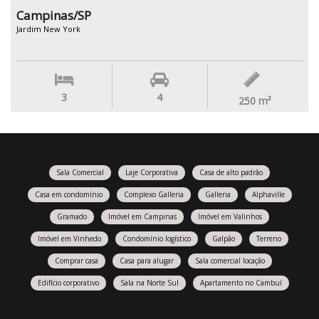
Campinas/SP
Jardim New York
3
4
250
m²
Sala Comercial
Laje Corporativa
Casa de alto padrão
Casa em condomínio
Complexo Galleria
Galleria
Alphaville
Gramado
Imóvel em Campinas
Imóvel em Valinhos
Imóvel em Vinhedo
Condomínio logístico
Galpão
Terreno
Comprar casa
Casa para alugar
Sala comercial locação
Edifício corporativo
Sala na Norte Sul
Apartamento no Cambuí