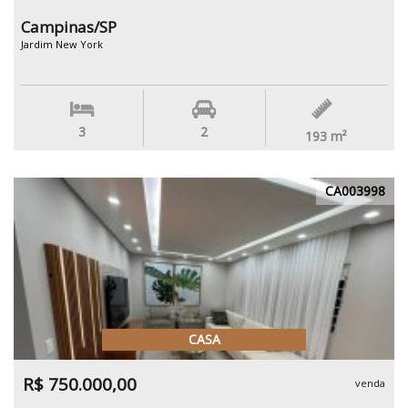
Campinas/SP
Jardim New York
3
2
193
m²
CA003998
CASA
R$ 750.000,00
venda