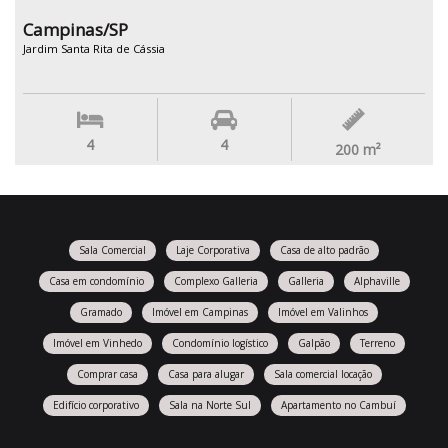
Campinas/SP
Jardim Santa Rita de Cássia
4
4
200
m²
Sala Comercial
Laje Corporativa
Casa de alto padrão
Casa em condomínio
Complexo Galleria
Galleria
Alphaville
Gramado
Imóvel em Campinas
Imóvel em Valinhos
Imóvel em Vinhedo
Condomínio logístico
Galpão
Terreno
Comprar casa
Casa para alugar
Sala comercial locação
Edifício corporativo
Sala na Norte Sul
Apartamento no Cambuí