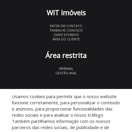
WIT Imóveis
ENTRE EM CONTATO
TRABALHE CONOSCO
ONDE ESTAMOS
ÁREA DO CLIENTE
Área restrita
WEBMAIL
GESTÃO REAL
© 2026 WIT Imóveis
- CRECI 27847
Usamos cookies para permitir que o nosso website
funcione corretamente, para personalizar o conteúdo
e anúncios, para proporcionar funcionalidades das
redes sociais e para analisar o nosso tráfego.
Também partilhamos informação com os nossos
parceiros das redes sociais, de publicidade e de