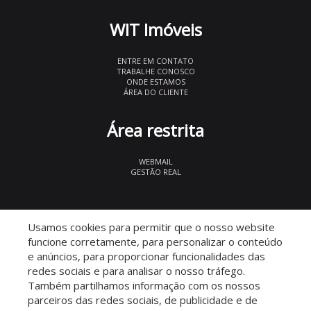
WIT Imóveis
ENTRE EM CONTATO
TRABALHE CONOSCO
ONDE ESTAMOS
ÁREA DO CLIENTE
Área restrita
WEBMAIL
GESTÃO REAL
© 2026 WIT Imóveis
- CRECI 27847
Usamos cookies para permitir que o nosso website
funcione corretamente, para personalizar o conteúdo
e anúncios, para proporcionar funcionalidades das
redes sociais e para analisar o nosso tráfego.
Também partilhamos informação com os nossos
parceiros das redes sociais, de publicidade e de