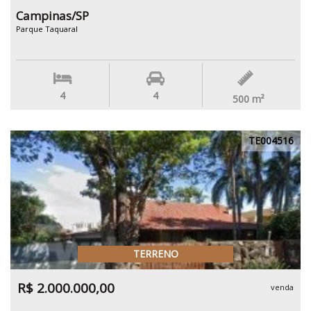
Campinas/SP
Parque Taquaral
4
4
500
m²
TE004516
TERRENO
R$ 2.000.000,00
venda