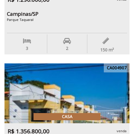
Campinas/SP
Parque Taquaral
3
2
150
m²
CA004907
CASA
R$ 1.356.800,00
venda