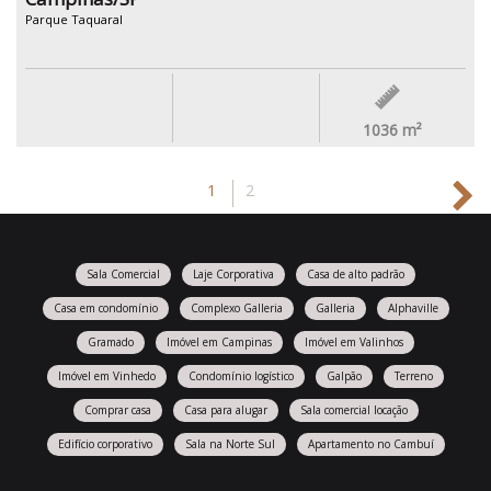
Parque Taquaral
1036
m²
1
2
Sala Comercial
Laje Corporativa
Casa de alto padrão
Casa em condomínio
Complexo Galleria
Galleria
Alphaville
Gramado
Imóvel em Campinas
Imóvel em Valinhos
Imóvel em Vinhedo
Condomínio logístico
Galpão
Terreno
Comprar casa
Casa para alugar
Sala comercial locação
Edifício corporativo
Sala na Norte Sul
Apartamento no Cambuí