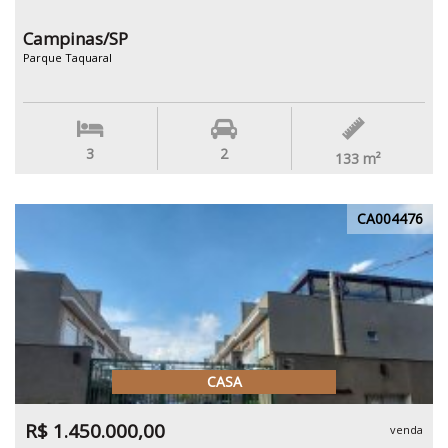
Campinas/SP
Parque Taquaral
3
2
133
m²
CA004476
CASA
R$ 1.450.000,00
venda