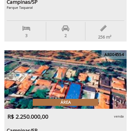
Campinas/SP
Parque Taquaral
3
2
256
m²
AR004554
ÁREA
R$ 2.250.000,00
venda
Campinas/SP