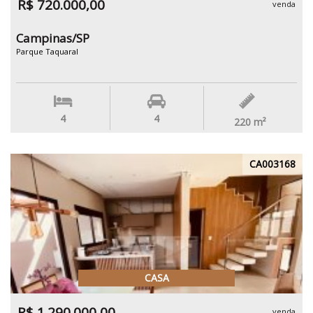
R$ 720.000,00
venda
Campinas/SP
Parque Taquaral
4
4
220
m²
CA003168
CASA
R$ 1.290.000,00
venda