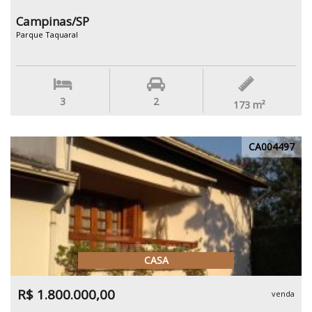
Campinas/SP
Parque Taquaral
3
2
173
m²
CA004497
CASA
R$ 1.800.000,00
venda