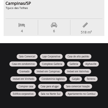
Campinas/SP
Tijuco das Telhas
4
6
518
m²
Sala Comercial
Laje Corporativa
Casa de alto padrão
Casa em condomínio
Complexo Galleria
Galleria
Alphaville
Gramado
Imóvel em Campinas
Imóvel em Valinhos
Imóvel em Vinhedo
Condomínio logístico
Galpão
Terreno
Comprar casa
Casa para alugar
Sala comercial locação
Edifício corporativo
Sala na Norte Sul
Apartamento no Cambuí