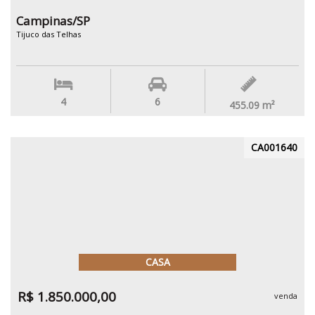
Campinas/SP
Tijuco das Telhas
4
6
455.09
m²
CA001640
CASA
R$ 1.850.000,00
venda