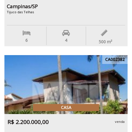
Campinas/SP
Tijuco das Telhas
6
4
500
m²
CA002382
CASA
R$ 2.200.000,00
venda