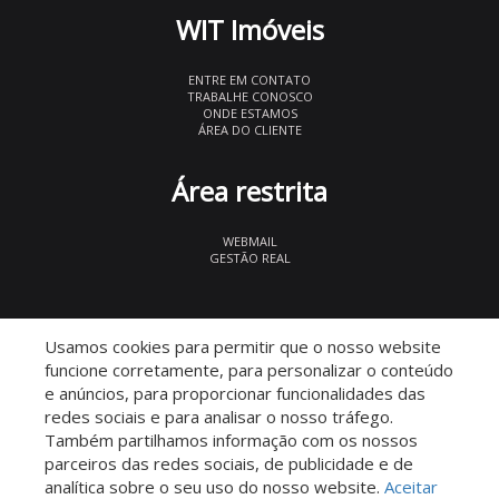
WIT Imóveis
ENTRE EM CONTATO
TRABALHE CONOSCO
ONDE ESTAMOS
ÁREA DO CLIENTE
Área restrita
WEBMAIL
GESTÃO REAL
© 2026 WIT Imóveis
- CRECI 27847
Usamos cookies para permitir que o nosso website
funcione corretamente, para personalizar o conteúdo
e anúncios, para proporcionar funcionalidades das
redes sociais e para analisar o nosso tráfego.
Também partilhamos informação com os nossos
parceiros das redes sociais, de publicidade e de
Descomplicado por:
analítica sobre o seu uso do nosso website.
Aceitar