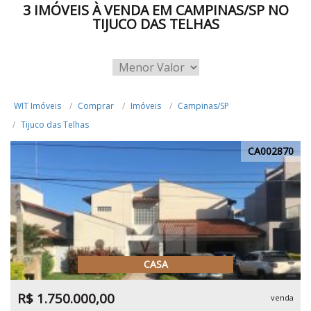
3 IMÓVEIS À VENDA EM CAMPINAS/SP NO
TIJUCO DAS TELHAS
WIT Imóveis
Comprar
Imóveis
Campinas/SP
Tijuco das Telhas
CA002870
CASA
R$ 1.750.000,00
venda