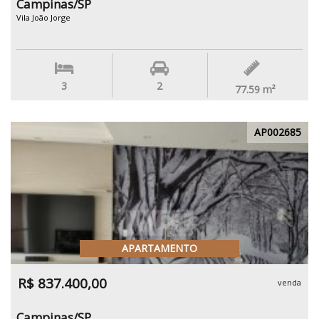
Campinas/SP
Vila João Jorge
3
2
77.59
m²
AP002685
APARTAMENTO
R$ 837.400,00
venda
Campinas/SP