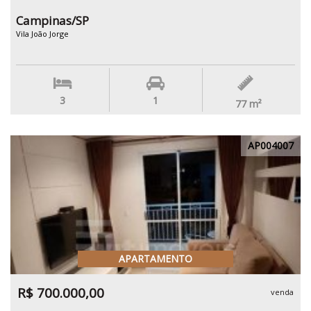
Campinas/SP
Vila João Jorge
3
1
77
m²
AP004007
APARTAMENTO
R$ 700.000,00
venda