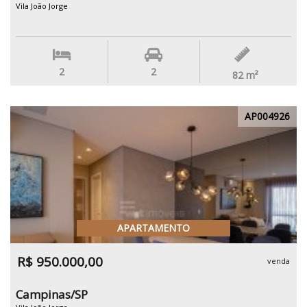
Vila João Jorge
2
2
82
m²
AP004926
APARTAMENTO
R$ 950.000,00
venda
Campinas/SP