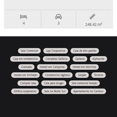
4
3
248.42
m²
Sala Comercial
Laje Corporativa
Casa de alto padrão
Casa em condomínio
Complexo Galleria
Galleria
Alphaville
Gramado
Imóvel em Campinas
Imóvel em Valinhos
Imóvel em Vinhedo
Condomínio logístico
Galpão
Terreno
Comprar casa
Casa para alugar
Sala comercial locação
Edifício corporativo
Sala na Norte Sul
Apartamento no Cambuí