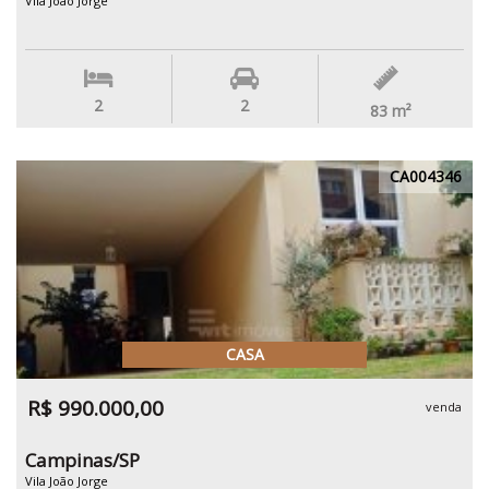
Vila João Jorge
2
2
83
m²
CA004346
CASA
R$ 990.000,00
venda
Campinas/SP
Vila João Jorge