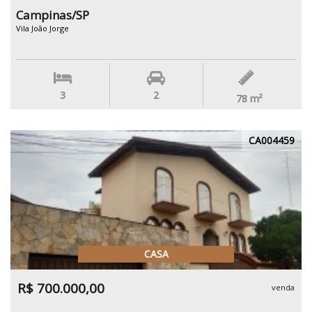
Campinas/SP
Vila João Jorge
3
2
78
m²
CA004459
CASA
R$ 700.000,00
venda