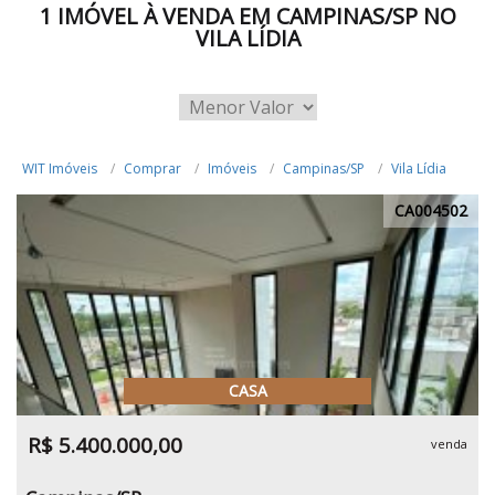
1 IMÓVEL À VENDA EM CAMPINAS/SP NO
VILA LÍDIA
WIT Imóveis
Comprar
Imóveis
Campinas/SP
Vila Lídia
CA004502
CASA
R$ 5.400.000,00
venda