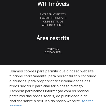
WIT Imóveis
ENTRE EM CONTATO
TRABALHE CONOSCO
ONDE ESTAMOS
ÁREA DO CLIENTE
Área restrita
WEBMAIL
GESTÃO REAL
© 2026 WIT Imóveis
- CRECI 27847
Usamos cookies para permitir que o nosso website
funcione corretamente, para personalizar o conteúdo
e anúncios, para proporcionar funcionalidades das
redes sociais e para analisar o nosso tráfego.
Também partilhamos informação com os nossos
parceiros das redes sociais, de publicidade e de
Descomplicado por:
analítica sobre o seu uso do nosso website.
Aceitar
cookies