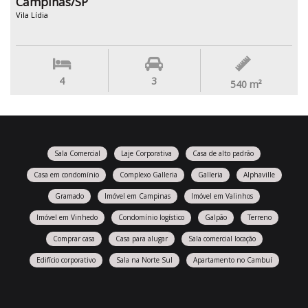
Campinas/SP
Vila Lídia
4
3
540
m²
Sala Comercial
Laje Corporativa
Casa de alto padrão
Casa em condomínio
Complexo Galleria
Galleria
Alphaville
Gramado
Imóvel em Campinas
Imóvel em Valinhos
Imóvel em Vinhedo
Condomínio logístico
Galpão
Terreno
Comprar casa
Casa para alugar
Sala comercial locação
Edifício corporativo
Sala na Norte Sul
Apartamento no Cambuí