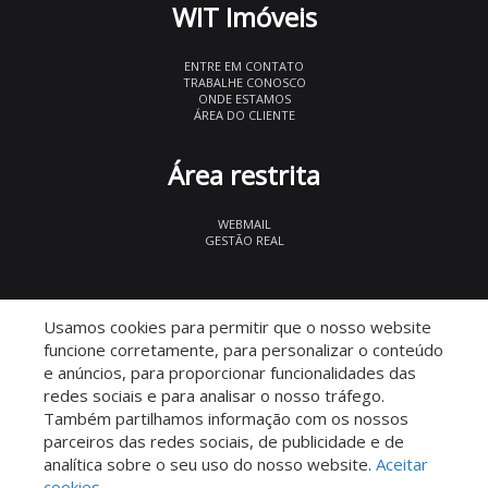
WIT Imóveis
ENTRE EM CONTATO
TRABALHE CONOSCO
ONDE ESTAMOS
ÁREA DO CLIENTE
Área restrita
WEBMAIL
GESTÃO REAL
© 2026 WIT Imóveis
- CRECI 27847
Usamos cookies para permitir que o nosso website
funcione corretamente, para personalizar o conteúdo
e anúncios, para proporcionar funcionalidades das
redes sociais e para analisar o nosso tráfego.
Também partilhamos informação com os nossos
parceiros das redes sociais, de publicidade e de
Descomplicado por:
analítica sobre o seu uso do nosso website.
Aceitar
cookies