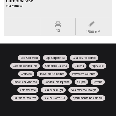
Campinas/SP
Vila Mimosa
15
1500
m²
Sala Comercial
Laje Corporativa
Casa de alto padrão
Casa em condomínio
Complexo Galleria
Galleria
Alphaville
Gramado
Imóvel em Campinas
Imóvel em Valinhos
Imóvel em Vinhedo
Condomínio logístico
Galpão
Terreno
Comprar casa
Casa para alugar
Sala comercial locação
Edifício corporativo
Sala na Norte Sul
Apartamento no Cambuí