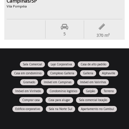
Campinas/SP
Vila Pompéia
5
370
m²
Sala Comercial
Laje Corporativa
Casa de alto padrão
Casa em condomínio
Complexo Galleria
Galleria
Alphaville
Gramado
Imóvel em Campinas
Imóvel em Valinhos
Imóvel em Vinhedo
Condomínio logístico
Galpão
Terreno
Comprar casa
Casa para alugar
Sala comercial locação
Edifício corporativo
Sala na Norte Sul
Apartamento no Cambuí