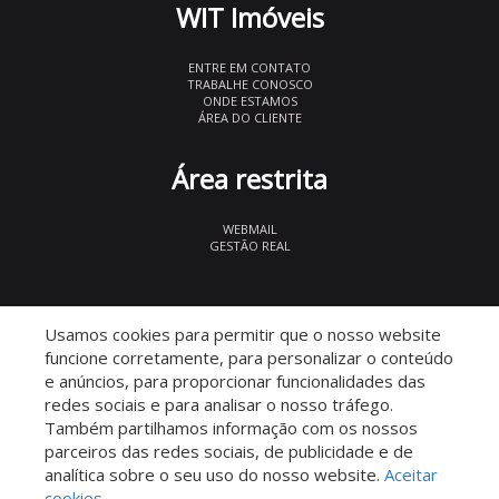
WIT Imóveis
ENTRE EM CONTATO
TRABALHE CONOSCO
ONDE ESTAMOS
ÁREA DO CLIENTE
Área restrita
WEBMAIL
GESTÃO REAL
© 2026 WIT Imóveis
- CRECI 27847
Usamos cookies para permitir que o nosso website
funcione corretamente, para personalizar o conteúdo
e anúncios, para proporcionar funcionalidades das
redes sociais e para analisar o nosso tráfego.
Também partilhamos informação com os nossos
parceiros das redes sociais, de publicidade e de
Descomplicado por:
analítica sobre o seu uso do nosso website.
Aceitar
cookies