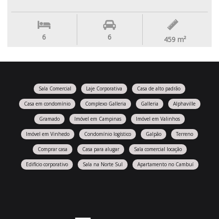
6
6
459
m²
Sala Comercial
Laje Corporativa
Casa de alto padrão
Casa em condomínio
Complexo Galleria
Galleria
Alphaville
Gramado
Imóvel em Campinas
Imóvel em Valinhos
Imóvel em Vinhedo
Condomínio logístico
Galpão
Terreno
Comprar casa
Casa para alugar
Sala comercial locação
Edifício corporativo
Sala na Norte Sul
Apartamento no Cambuí