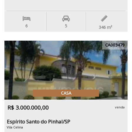
6
5
346
m²
CA003479
CASA
R$ 3.000.000,00
venda
Espírito Santo do Pinhal/SP
Vila Celina