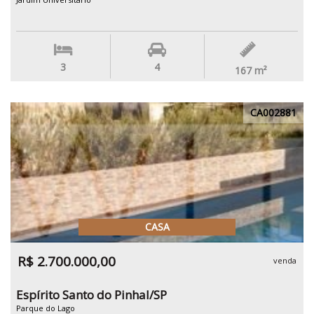
3
4
167
m²
CA002881
CASA
R$ 2.700.000,00
venda
Espírito Santo do Pinhal/SP
Parque do Lago