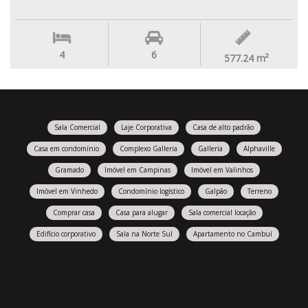
4
6
577.24
m²
Sala Comercial
Laje Corporativa
Casa de alto padrão
Casa em condomínio
Complexo Galleria
Galleria
Alphaville
Gramado
Imóvel em Campinas
Imóvel em Valinhos
Imóvel em Vinhedo
Condomínio logístico
Galpão
Terreno
Comprar casa
Casa para alugar
Sala comercial locação
Edifício corporativo
Sala na Norte Sul
Apartamento no Cambuí