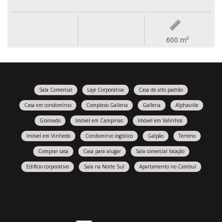
600
m²
Sala Comercial
Laje Corporativa
Casa de alto padrão
Casa em condomínio
Complexo Galleria
Galleria
Alphaville
Gramado
Imóvel em Campinas
Imóvel em Valinhos
Imóvel em Vinhedo
Condomínio logístico
Galpão
Terreno
Comprar casa
Casa para alugar
Sala comercial locação
Edifício corporativo
Sala na Norte Sul
Apartamento no Cambuí