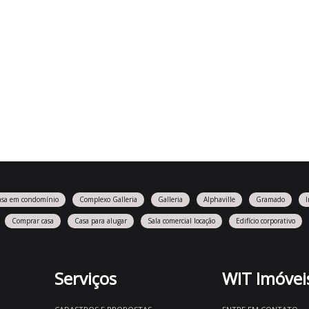
asa em condomínio
Complexo Galleria
Galleria
Alphaville
Gramado
Comprar casa
Casa para alugar
Sala comercial locação
Edifício corporativo
Serviços
WIT Imóvei