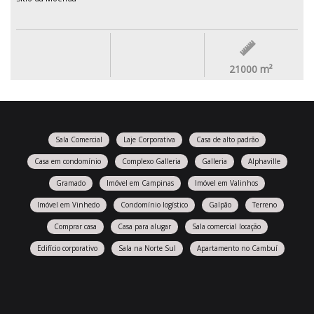
21000
m²
Sala Comercial
Laje Corporativa
Casa de alto padrão
Casa em condomínio
Complexo Galleria
Galleria
Alphaville
Gramado
Imóvel em Campinas
Imóvel em Valinhos
Imóvel em Vinhedo
Condomínio logístico
Galpão
Terreno
Comprar casa
Casa para alugar
Sala comercial locação
Edifício corporativo
Sala na Norte Sul
Apartamento no Cambuí