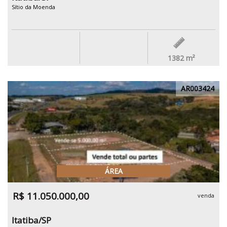
Sítio da Moenda
1382
m²
AR003424
ÁREA
R$ 11.050.000,00
venda
Itatiba/SP