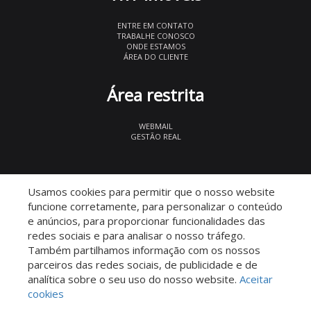
ENTRE EM CONTATO
TRABALHE CONOSCO
ONDE ESTAMOS
ÁREA DO CLIENTE
Área restrita
WEBMAIL
GESTÃO REAL
© 2026 WIT Imóveis
- CRECI 27847
Usamos cookies para permitir que o nosso website
funcione corretamente, para personalizar o conteúdo
e anúncios, para proporcionar funcionalidades das
redes sociais e para analisar o nosso tráfego.
Também partilhamos informação com os nossos
parceiros das redes sociais, de publicidade e de
Descomplicado por:
analítica sobre o seu uso do nosso website.
Aceitar
cookies