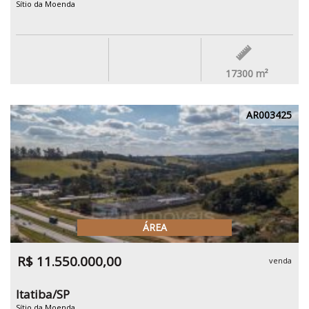
Sítio da Moenda
17300
m²
AR003425
ÁREA
R$ 11.550.000,00
venda
Itatiba/SP
Sítio da Moenda