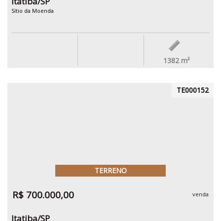
Itatiba/SP
Sítio da Moenda
1382
m²
TE000152
TERRENO
R$ 700.000,00
venda
Itatiba/SP