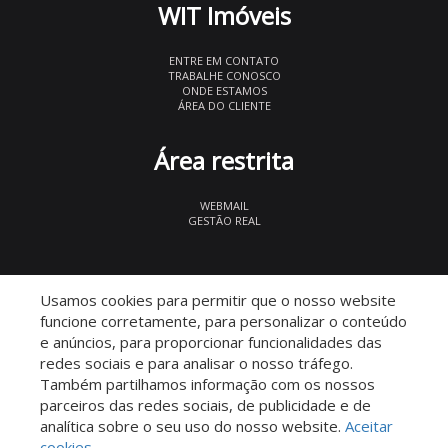
WIT Imóveis
ENTRE EM CONTATO
TRABALHE CONOSCO
ONDE ESTAMOS
ÁREA DO CLIENTE
Área restrita
WEBMAIL
GESTÃO REAL
© 2026 WIT Imóveis
- CRECI 27847
Usamos cookies para permitir que o nosso website
funcione corretamente, para personalizar o conteúdo
e anúncios, para proporcionar funcionalidades das
redes sociais e para analisar o nosso tráfego.
Também partilhamos informação com os nossos
parceiros das redes sociais, de publicidade e de
Descomplicado por:
analítica sobre o seu uso do nosso website.
Aceitar
cookies