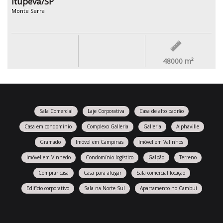
Itupeva/SP
Monte Serra
48000
m²
Sala Comercial
Laje Corporativa
Casa de alto padrão
Casa em condomínio
Complexo Galleria
Galleria
Alphaville
Gramado
Imóvel em Campinas
Imóvel em Valinhos
Imóvel em Vinhedo
Condomínio logístico
Galpão
Terreno
Comprar casa
Casa para alugar
Sala comercial locação
Edifício corporativo
Sala na Norte Sul
Apartamento no Cambuí