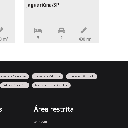
Jaguariúna/SP
3
2
0
m²
400
m²
Imóvel em Campinas
Imóvel em Valinhos
Imóvel em Vinhedo
Sala na Norte Sul
Apartamento no Cambuí
s
Área restrita
WEBMAIL