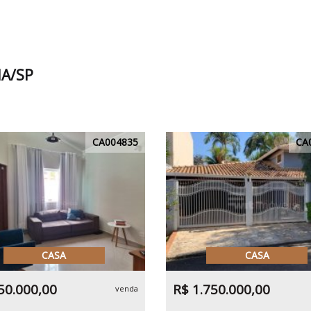
NA/SP
CA004835
CA
CASA
CASA
50.000,00
R$ 1.750.000,00
venda