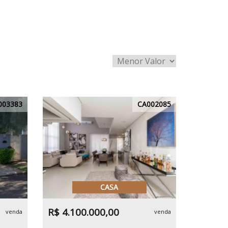
003383
CA002085
CASA
R$ 4.100.000,00
venda
venda