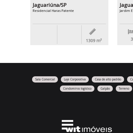
Jaguariúna/SP
Jagua
Residencial Haras Patente
Jardim 
3
1309
m²
Sala Comercial
Laje Corporativa
Casa de alto padrão
C
Condomínio logístico
Galpão
Terreno