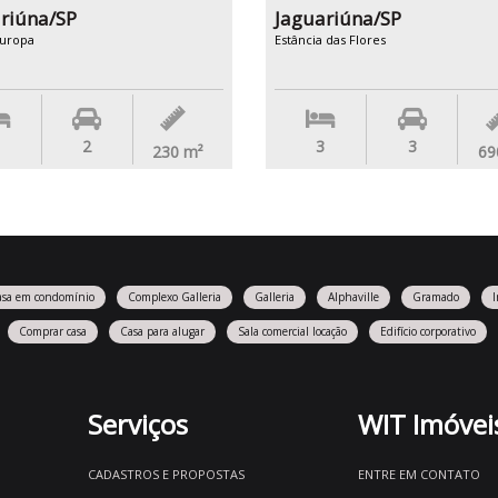
riúna/SP
Jaguariúna/SP
Europa
Estância das Flores
2
3
3
230
m²
69
asa em condomínio
Complexo Galleria
Galleria
Alphaville
Gramado
Comprar casa
Casa para alugar
Sala comercial locação
Edifício corporativo
Serviços
WIT Imóvei
CADASTROS E PROPOSTAS
ENTRE EM CONTATO