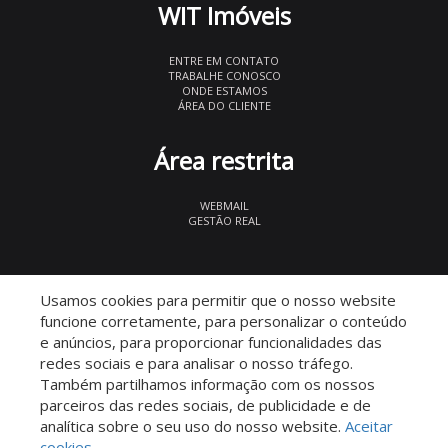
WIT Imóveis
ENTRE EM CONTATO
TRABALHE CONOSCO
ONDE ESTAMOS
ÁREA DO CLIENTE
Área restrita
WEBMAIL
GESTÃO REAL
© 2026 WIT Imóveis
- CRECI 27847
Usamos cookies para permitir que o nosso website
funcione corretamente, para personalizar o conteúdo
e anúncios, para proporcionar funcionalidades das
redes sociais e para analisar o nosso tráfego.
Também partilhamos informação com os nossos
parceiros das redes sociais, de publicidade e de
Descomplicado por:
analítica sobre o seu uso do nosso website.
Aceitar
cookies