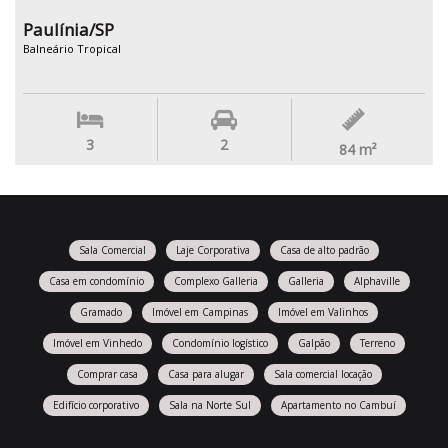
Paulínia/SP
Balneário Tropical
3
2
84
m²
Sala Comercial
Laje Corporativa
Casa de alto padrão
Casa em condomínio
Complexo Galleria
Galleria
Alphaville
Gramado
Imóvel em Campinas
Imóvel em Valinhos
Imóvel em Vinhedo
Condomínio logístico
Galpão
Terreno
Comprar casa
Casa para alugar
Sala comercial locação
Edifício corporativo
Sala na Norte Sul
Apartamento no Cambuí