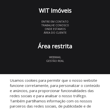
WIT Imóveis
ENTRE EM CONTATO
TRABALHE CONOSCO
ONDE ESTAMOS
ÁREA DO CLIENTE
Área restrita
WEBMAIL
GESTÃO REAL
© 2026 WIT Imóveis
- CRECI 27847
Usamos cookies para permitir que o nosso website
funcione corretamente, para personalizar o conteúdo
e anúncios, para proporcionar funcionalidades das
redes sociais e para analisar o nosso tráfego.
Também partilhamos informação com os nossos
parceiros das redes sociais, de publicidade e de