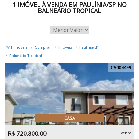
1 IMÓVEL À VENDA EM PAULÍNIA/SP NO
BALNEÁRIO TROPICAL
WIT Imóveis
Comprar
Imóveis
Paulínia/SP
Balneário Tropical
CA004499
CASA
R$ 720.800,00
venda