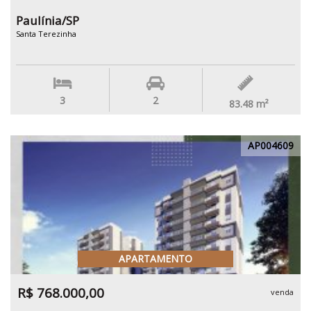
Paulínia/SP
Santa Terezinha
3
2
83.48
m²
AP004609
APARTAMENTO
R$ 768.000,00
venda