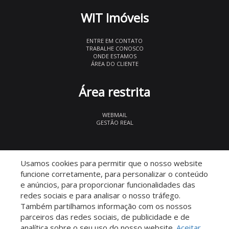
WIT Imóveis
ENTRE EM CONTATO
TRABALHE CONOSCO
ONDE ESTAMOS
ÁREA DO CLIENTE
Área restrita
WEBMAIL
GESTÃO REAL
© 2026 WIT Imóveis
- CRECI 27847
Usamos cookies para permitir que o nosso website
funcione corretamente, para personalizar o conteúdo
e anúncios, para proporcionar funcionalidades das
redes sociais e para analisar o nosso tráfego.
Também partilhamos informação com os nossos
parceiros das redes sociais, de publicidade e de
Descomplicado por:
analítica sobre o seu uso do nosso website.
Aceitar