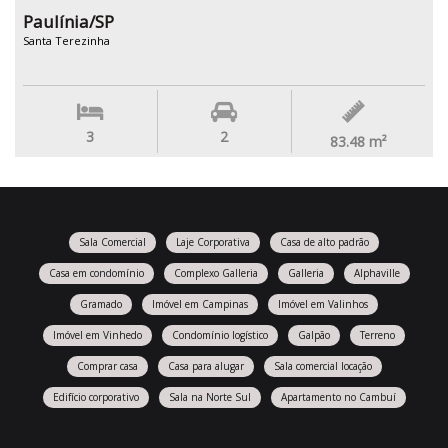
Paulínia/SP
Santa Terezinha
3
2
83.48
m²
Sala Comercial
Laje Corporativa
Casa de alto padrão
Casa em condomínio
Complexo Galleria
Galleria
Alphaville
Gramado
Imóvel em Campinas
Imóvel em Valinhos
Imóvel em Vinhedo
Condomínio logístico
Galpão
Terreno
Comprar casa
Casa para alugar
Sala comercial locação
Edifício corporativo
Sala na Norte Sul
Apartamento no Cambuí