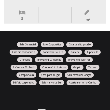
5
m²
Sala Comercial
Laje Corporativa
Casa de alto padrão
Casa em condomínio
Complexo Galleria
Galleria
Alphaville
Gramado
Imóvel em Campinas
Imóvel em Valinhos
Imóvel em Vinhedo
Condomínio logístico
Galpão
Terreno
Comprar casa
Casa para alugar
Sala comercial locação
Edifício corporativo
Sala na Norte Sul
Apartamento no Cambuí