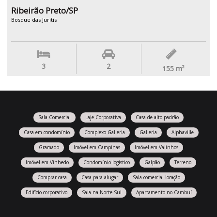
Ribeirão Preto/SP
Bosque das Juritis
3
2
155
m²
Sala Comercial
Laje Corporativa
Casa de alto padrão
Casa em condomínio
Complexo Galleria
Galleria
Alphaville
Gramado
Imóvel em Campinas
Imóvel em Valinhos
Imóvel em Vinhedo
Condomínio logístico
Galpão
Terreno
Comprar casa
Casa para alugar
Sala comercial locação
Edifício corporativo
Sala na Norte Sul
Apartamento no Cambuí