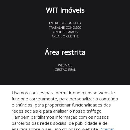
WIT Imóveis
ENTRE EM CONTATO
TRABALHE CONOSCO
ONDE ESTAMOS
ÁREA DO CLIENTE
Área restrita
WEBMAIL
GESTÃO REAL
© 2026 WIT Imóveis
- CRECI 27847
Usamos cookies para permitir que o nosso website
funcione corretamente, para personalizar o conteúdo
e anúncios, para proporcionar funcionalidades das
redes sociais e para analisar o nosso tráfego.
Também partilhamos informação com os nossos
parceiros das redes sociais, de publicidade e de
Descomplicado por:
analítica sobre o seu uso do nosso website.
Aceitar