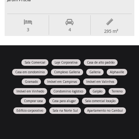
3
4
295
m²
Sala Comercial
Laje Corporativa
Casa de alto padrão
Casa em condomínio
Complexo Galleria
Galleria
Alphaville
Gramado
Imóvel em Campinas
Imóvel em Valinhos
Imóvel em Vinhedo
Condomínio logístico
Galpão
Terreno
Comprar casa
Casa para alugar
Sala comercial locação
Edifício corporativo
Sala na Norte Sul
Apartamento no Cambuí