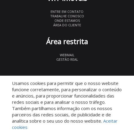
ENTRE EM CONTATO
TRABALHE CONOSCO
ONDE ESTAMOS
ÁREA DO CLIENTE
Área restrita
WEBMAIL
GESTÃO REAL
© 2026 WIT Imóveis
- CRECI 27847
Usamos cookies para permitir que o nosso website
funcione corretamente, para personalizar o conteúdo
e anúncios, para proporcionar funcionalidades das
redes sociais e para analisar o nosso tráfego.
Também partilhamos informação com os nossos
parceiros das redes sociais, de publicidade e de
Descomplicado por:
analítica sobre o seu uso do nosso website.
Aceitar
cookies