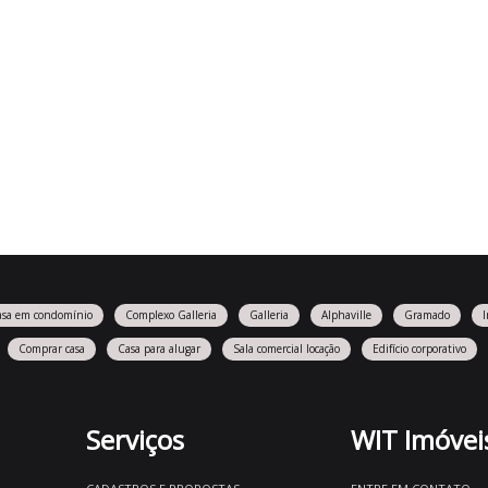
asa em condomínio
Complexo Galleria
Galleria
Alphaville
Gramado
Comprar casa
Casa para alugar
Sala comercial locação
Edifício corporativo
Serviços
WIT Imóvei