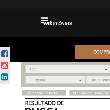
COMPR
São José do Rio Preto/SP
Vila Toninho ~ (São José
RESULTADO DE