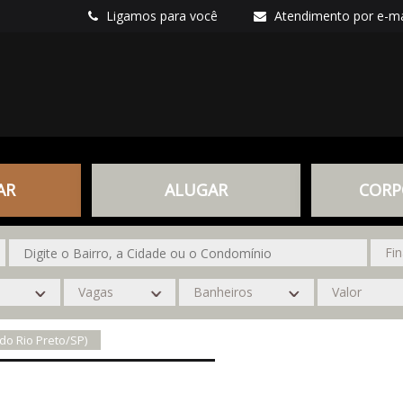
Ligamos para você
Atendimento por e-ma
AR
ALUGAR
CORP
 do Rio Preto/SP)