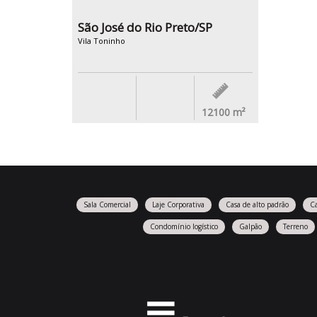
São José do Rio Preto/SP
Vila Toninho
12100
m²
Sala Comercial
Laje Corporativa
Casa de alto padrão
C
Condomínio logístico
Galpão
Terreno