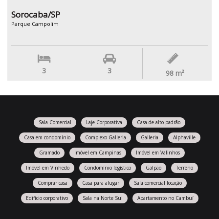
Sorocaba/SP
Parque Campolim
3
3
98
m²
Sala Comercial
Laje Corporativa
Casa de alto padrão
Casa em condomínio
Complexo Galleria
Galleria
Alphaville
Gramado
Imóvel em Campinas
Imóvel em Valinhos
Imóvel em Vinhedo
Condomínio logístico
Galpão
Terreno
Comprar casa
Casa para alugar
Sala comercial locação
Edifício corporativo
Sala na Norte Sul
Apartamento no Cambuí