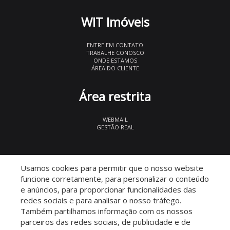
WIT Imóveis
ENTRE EM CONTATO
TRABALHE CONOSCO
ONDE ESTAMOS
ÁREA DO CLIENTE
Área restrita
WEBMAIL
GESTÃO REAL
© 2026 WIT Imóveis
- CRECI 27847
Usamos cookies para permitir que o nosso website
funcione corretamente, para personalizar o conteúdo
e anúncios, para proporcionar funcionalidades das
redes sociais e para analisar o nosso tráfego.
Também partilhamos informação com os nossos
parceiros das redes sociais, de publicidade e de