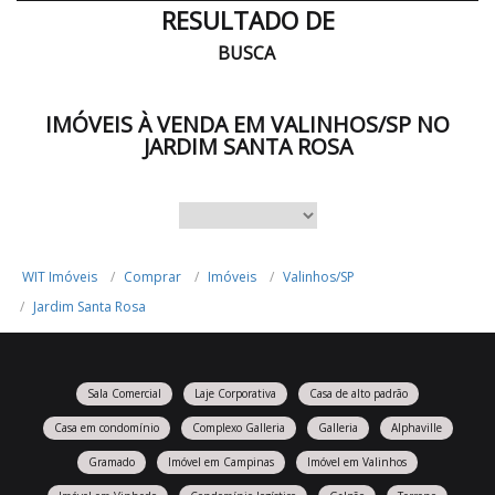
RESULTADO DE
BUSCA
IMÓVEIS À VENDA EM VALINHOS/SP NO
JARDIM SANTA ROSA
WIT Imóveis
Comprar
Imóveis
Valinhos/SP
Jardim Santa Rosa
Sala Comercial
Laje Corporativa
Casa de alto padrão
Casa em condomínio
Complexo Galleria
Galleria
Alphaville
Gramado
Imóvel em Campinas
Imóvel em Valinhos