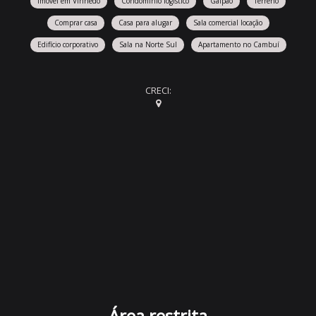
Imóvel em Vinhedo
Condomínio logístico
Galpão
Terreno
Comprar casa
Casa para alugar
Sala comercial locação
Edifício corporativo
Sala na Norte Sul
Apartamento no Cambuí
CRECI:
Área restrita