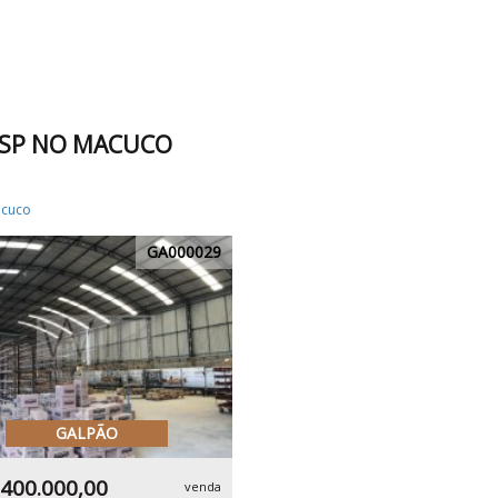
/SP NO MACUCO
cuco
GA000029
GALPÃO
.400.000,00
venda