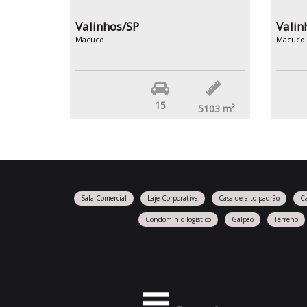
Valinhos/SP
Valin
Macuco
Macuco
15
5103
m²
Sala Comercial
Laje Corporativa
Casa de alto padrão
C
Condomínio logístico
Galpão
Terreno