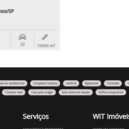
hos/SP
20
10000
m²
asa em condomínio
Complexo Galleria
Galleria
Alphaville
Gramado
Comprar casa
Casa para alugar
Sala comercial locação
Edifício corporativo
Serviços
WIT Imóvei