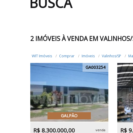
BUSCA
2 IMÓVEIS À VENDA EM VALINHOS
WIT Imóveis
Comprar
Imóveis
Valinhos/SP
Ma
GA003254
GALPÃO
R$ 8.300.000,00
R$ 9
venda