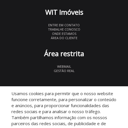
WIT Imóveis
ENTRE EM CONTATO
TRABALHE CONOSCO
ONDE ESTAMOS
ÁREA DO CLIENTE
Área restrita
WEBMAIL
GESTÃO REAL
© 2026 WIT Imóveis
- CRECI 27847
Usamos cookies para permitir que o nosso website
funcione corretamente, para personalizar o conteúdo
e anúncios, para proporcionar funcionalidades das
redes sociais e para analisar o nosso tráfego.
Também partilhamos informação com os nossos
parceiros das redes sociais, de publicidade e de