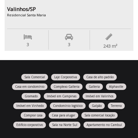
Valinhos/SP
Residencial Santa Maria
3
3
243
m²
Sala Comercial
Laje Corporativa
Casa de alto padrão
Casa em condomínio
Complexo Galleria
Galleria
Alphaville
Gramado
Imóvel em Campinas
Imóvel em Valinhos
Imóvel em Vinhedo
Condomínio logístico
Galpão
Terreno
Comprar casa
Casa para alugar
Sala comercial locação
Edifício corporativo
Sala na Norte Sul
Apartamento no Cambuí