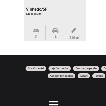
Vinhedo/SP
São Joaquim
3
2
210
m²
Sala Comercial
Laje Corporativa
Casa de alto padrão
C
Condomínio logístico
Galpão
Terreno