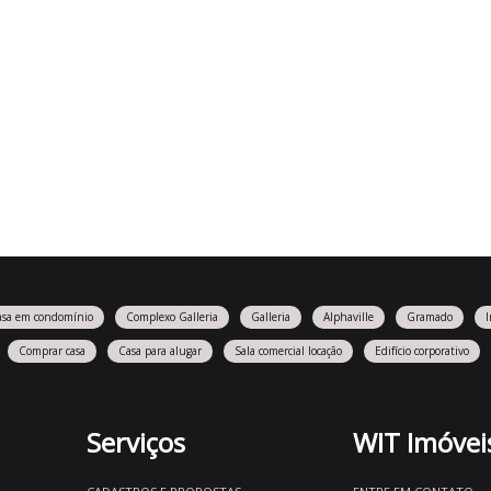
asa em condomínio
Complexo Galleria
Galleria
Alphaville
Gramado
Comprar casa
Casa para alugar
Sala comercial locação
Edifício corporativo
Serviços
WIT Imóvei